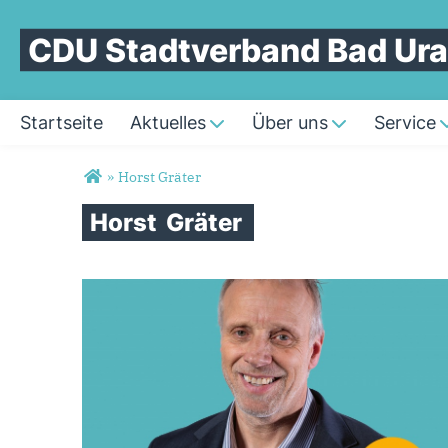
CDU Stadtverband Bad Ur
Startseite
Aktuelles
Über uns
Service
Sie sind hier
»
Horst Gräter
Horst
Gräter