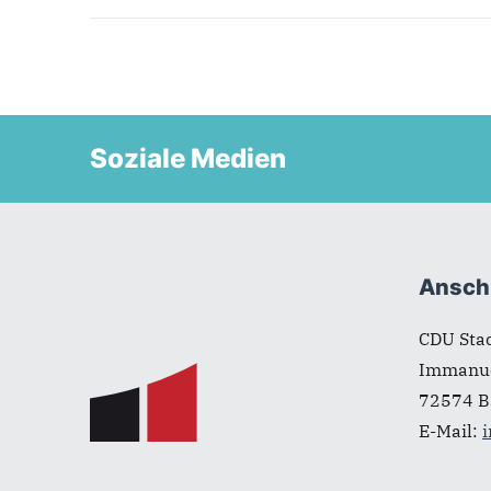
Soziale Medien
Fußbereich
Anschr
CDU Sta
Immanue
72574
B
E-Mail: