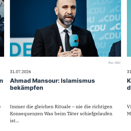
Fot: CDU
31.07.2026
3
in
Ahmad Mansour: Islamismus
K
bekämpfen
d
e
Immer die gleichen Rituale – nie die richtigen
V
Konsequenzen Was beim Täter schiefgelaufen
M
ist...