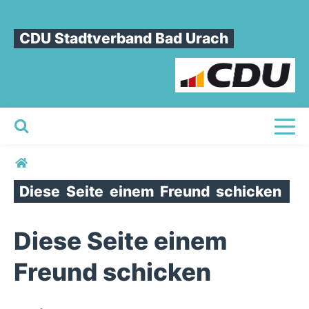
CDU Stadtverband Bad Urach
Toggl
Sie sind hier
Diese
Seite
einem
Freund
schicken
Diese Seite einem
Freund schicken