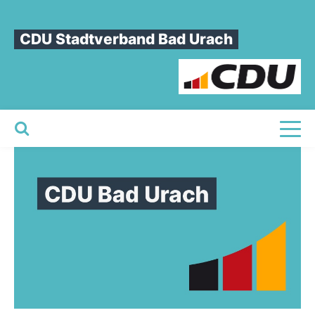
CDU Stadtverband Bad Urach
Toggl
Startseite